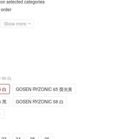
elected categories
rder
Show more
 65 白
5 白
GOSEN RYZONIC 65 螢光黃
5 黑
GOSEN RYZONIC 58 白
白
23
24
25
26