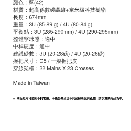
顏色：藍(42)
材質：超高係數碳纖維+奈米級科技樹酯
長度：674mm
重量：3U (85-89 g) / 4U (80-84 g)
平衡點：3U (285-290mm) / 4U (290-295mm)
整體擊球感：適中
中桿硬度：適中
建議磅數：3U (20-28磅) / 4U (20-26磅)
握把尺寸：G5
/ 一般握把皮
穿線架構：22 Mains X 23 Crosses
Made in Taiwan
※  商品照片可能因不同電腦、手機螢幕呈現不同的解析度與色差，請以實際商品為準。