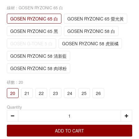
線材
: GOSEN RYZONIC 65 白
GOSEN RYZONIC 65 白
GOSEN RYZONIC 65 螢光黃
GOSEN RYZONIC 65 黑
GOSEN RYZONIC 58 白
GOSEN G-TONE 5 白
GOSEN RYZONIC 58 虎斑橘
GOSEN RYZONIC 58 清新藍
GOSEN RYZONIC 58 肉球粉
磅數
: 20
20
21
22
23
24
25
26
Quantity
ADD TO CART