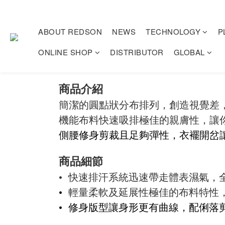
ABOUT REDSON
NEWS
TECHNOLOGY
P
ONLINE SHOP
DISTRIBUTOR
GLOBAL
商品介紹
簡潔的圓點狀分布排列，創造視覺差
機能布料快速吸排極佳的親膚性，讓
側腰修身剪裁且足夠彈性，衣襬開岔
商品細節
• 快速排汗系統迅速帶走體表濕氣，
•
輕量柔軟及延展性極佳的布料特性
•
修身版型讓身形更有曲線，配俐落