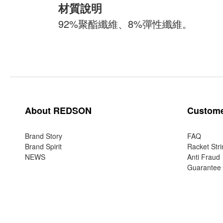
材質說明
92%聚酯纖維、8%彈性纖維。
About REDSON
Custome
Brand Story
FAQ
Brand Spirit
Racket Stri
NEWS
Anti Fraud
Guarantee