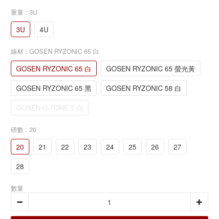
重量
: 3U
3U
4U
線材
: GOSEN RYZONIC 65 白
GOSEN RYZONIC 65 白
GOSEN RYZONIC 65 螢光黃
GOSEN RYZONIC 65 黑
GOSEN RYZONIC 58 白
GOSEN G-TONE 5 白
磅數
: 20
20
21
22
23
24
25
26
27
28
數量