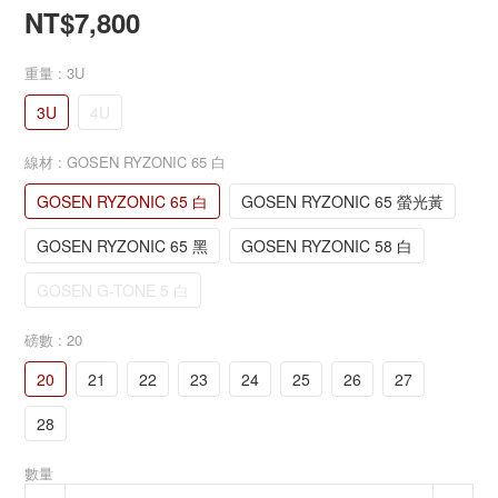
NT$7,800
重量
: 3U
3U
4U
線材
: GOSEN RYZONIC 65 白
GOSEN RYZONIC 65 白
GOSEN RYZONIC 65 螢光黃
GOSEN RYZONIC 65 黑
GOSEN RYZONIC 58 白
GOSEN G-TONE 5 白
磅數
: 20
20
21
22
23
24
25
26
27
28
數量