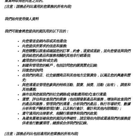
集當時取得您同意之目的。
[注意：請務必列出適用於您業務的所有內容]
我們如何使用個人資料
我們可能會將您提供的資訊用於以下目的：
向您發送促銷內容或其他通信;
向您提供所要求的信息和服務;
與您聯繫以跟進或確認您的訂單，約會，退貨或退款，並向您發送與我們
提供給您的產品和服務相關的其他非行銷通信;
處理您的付款和/或交易;
創建和管理您的帳戶，包括訪問您的購買歷史記錄;
回復您的詢問;
在我們的商店、社交媒體商店和其他地方定製廣告，以滿足您的興趣和歷
史;
與您溝通並管理您參與的特殊活動、競賽、抽獎、活動（如有）、調查和
其他優惠;
操作並與您就我們的社交網路或[移動應用程式]進行溝通;
運營、評估和改進我們的業務（包括開發新產品和服務，增強和改進我們
的產品和服務，管理我們的溝通，分析我們的產品，執行市場研究、數據
分析和客戶關係管理計劃，以及執行會計、審計和其他內部職能）;
遵守適用的法律要求、相關行業標準和我們的政策;
為避免重複並確保您的資訊的準確性，請定期在內部或通過我們的服務提
供者進行數據清理，鏈接或合併我們的記錄。
[注意：請務必列出包括適用於您業務的所有內容]