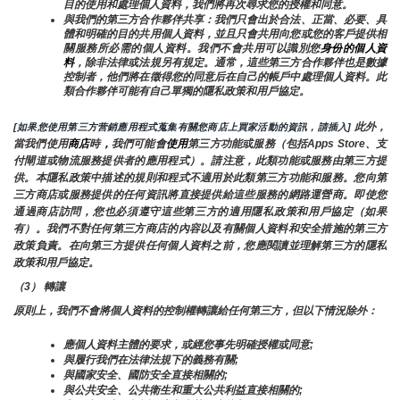
目的使用和處理個人資料，我們將再次尋求您的授權和同意。
與我們的第三方合作夥伴共享：我們只會出於合法、正當、必要、具
體和明確的目的共用個人資料，並且只會共用向您或您的客戶提供相
關服務所必需的個人資料。我們不會共用可以識別您
身份的個人資
料
，除非法律或法規另有規定。通常，這些第三方合作夥伴也是數據
控制者，他們將在徵得您的同意后在自己的帳戶中處理個人資料。此
類合作夥伴可能有自己單獨的隱私政策和用戶協定。
 此外，
[如果您使用第三方营銷應用程式蒐集有關您商店上買家活動的資訊，請插入]
當我們使用
商店
時
，
我們可能會
使用
第三方功能或服務（包括Apps Store、支
付閘道或物流服務提供者的應用程式）。請注意，此類功能或服務由第三方提
供。本隱私政策中描述的規則和程式不適用於此類第三方功能和服務。您向第
三方商店或服務提供的任何資訊將直接提供給這些服務的網路運營商。即使您
通過商店訪問，您也必須遵守這些第三方的適用隱私政策和用戶協定（如果
有）。我們不對任何第三方商店的內容以及有關個人資料和安全措施的第三方
政策負責。在向第三方提供任何個人資料之前，您應閱讀並理解第三方的隱私
政策和用戶協定。
（3） 轉讓
原則上，我們不會將個人資料的控制權轉讓給任何第三方，但以下情況除外：
應個人資料主體的要求，或經您事先明確授權或同意;
與履行我們在法律法規下的義務有關;
與國家安全、國防安全直接相關的;
與公共安全、公共衛生和重大公共利益直接相關的;