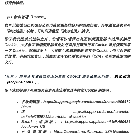
行身份驗證。
（3）如何管理「Cookie」
您可以根據自己的偏好來管理或刪除某些類別的追蹤技術。許多瀏覽器都具有
「請勿追蹤」功能，可向商店發送「請勿追蹤」 請求。
除了我們提供的控制之外，您還可以選擇在其互聯網瀏覽器中啟用或禁用
Cookie。大多數互聯網瀏覽器還允許您選擇是禁用所有 Cookie 還是僅禁用第
三方 Cookie。默認情況下，大多數互聯網瀏覽器 都接受 Cookie，但可以更改
此設置。有關詳細資訊，請參閱 Internet 瀏覽器中的「説明」功能表或設備的
文件。
隱私政策
[注意： 請務必根據您商店上的當前 COOKIE 清單檢查此列表： 
（shopline.com）。
]
以下連結提供了有關如何在所有主流瀏覽器中控制 Cookie 的說明：
谷歌瀏覽器：https://support.google.com/chrome/answer/95647?
hl=en
IE：https://support.microsoft.com/en-
us/help/260971/description-of-cookies
Safari（桌面版）：https://support.apple.com/kb/PH5042?
locale=en_US
火狐瀏覽器：https://support.mozilla.org/en-US/kb/cookies-