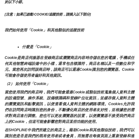
於以下小節。
[注意：如果已啟動 COOKIE/追蹤技術，請插入以下部分]
我們如何使用「Cookie」和其他類似的追蹤技術
什麼是「Cookie」
Cookie是商店伺服器在登錄商店或瀏覽商店內容時存儲在您的電腦，手機或任
何其他智慧終端設備中的小檔，通常包含標識符，商店名稱以及一些數位和字
元。當您再次訪問該商店時，該商店可以通過Cookie識別您的瀏覽器。Cookie 
可能會存儲使用者偏好和其他資訊。
（2） 如何使用「Cookie」
當您使用我們的商店時，我們可能會通過Cookie或類似技術蒐集個人資料主體
的設備型號、操作系統、設備標識碼和登錄IP位址資訊，並緩存個人資料主體
的瀏覽資訊和點擊資訊，以便查看個人資料主體的網路環境。Cookies允許我
們在訪問商店時識別您的身份，不斷優化商店的使用者友好性，並根據您的需
求對商店進行調整。您也可以更改瀏覽器的設置，以便瀏覽器不接受我們商店
上的Cookie，但這可能會影響您對商店某些功能的使用。
在SHOPLINE中我們所建立的商店上，藉助Cookie和其他類似技術，我們可以
識別您是否是我們的既有使用者或者會員，而無需在每個頁面上重新登錄和進