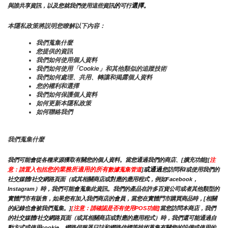
的
選擇。
與誰共享資訊，以及您就我們使用這些資訊
可行
本隱私政策將説明您瞭解以下內容：
我們蒐集什麼
您提供的資訊
我們如何使用個人資料
我們如何使用「Cookie」和其他類似的追蹤技術
我們如何處理、共用、轉讓和揭露個人資料
您的權利和選擇
我們如何保護個人資料
如何更新本隱私政策
如何聯絡我們
我們蒐集什麼
我們可能會從各種來源獲取有關您的個人資料。當您通過我們的商店、[擴充功能][
注
您的業務所適用的所有
或通過
意：請置入包括
數據蒐集管道
]
您訪問和/或使用我們的
社交媒體/社交網路頁面（或其相關商店或對應的應用程式，例如Facebook，
Instagram）時，我們可能會蒐集此資訊。我們的產品在許多百貨公司或者其他類型的
實體門市有販售，如果您有加入我們商店的會員，當您在實體門市購買商品時，[相關
的紀錄也會被我們蒐集。]
[注意：請確認是否有使用POS功能]
當您訪問本商店，我們
的社交媒體/社交網路頁面（或其相關商店或對應的應用程式）時，我們還可能通過自
動方式或使用cookie，網路伺服器日誌和網路信標等技術蒐集有關您的設備或使用的