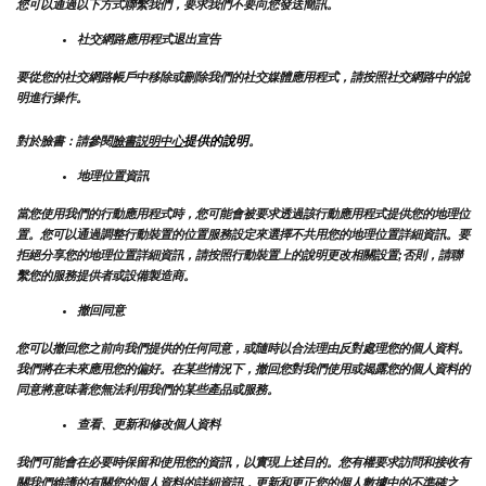
您可以通過以下方式聯繫我們，要求我們不要向您發送簡訊。
社交網路應用程式退出宣告
要從您的社交網路帳戶中移除或刪除我們的社交媒體應用程式，請按照社交網路中的說
明進行操作。
提供的說明
對於臉書：請參閱
臉書説明中心
。
地理位置資訊
當您使用我們的行動應用程式時，您可能會被要求透過該行動應用程式提供您的地理位
置。您可以通過調整行動裝置的位置服務設定來選擇不共用您的地理位置詳細資訊。要
拒絕分享您的地理位置詳細資訊，請按照行動裝置上的說明更改相關設置;否則，請聯
繫您的服務提供者或設備製造商。
撤回同意
您可以撤回您之前向我們提供的任何同意，或隨時以合法理由反對處理您的個人資料。
我們將在未來應用您的偏好。在某些情況下，撤回您對我們使用或揭露您的個人資料的
同意將意味著您無法利用我們的某些產品或服務。
查看、更新和修改個人資料
我們可能會在必要時保留和使用您的資訊，以實現上述目的。您有權要求訪問和接收有
關我們維護的有關您的個人資料的詳細資訊，更新和更正您的個人數據中的不準確之