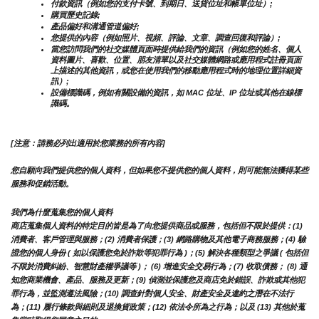
付款資訊（例如您的支付卡號、到期日、送貨位址和帳單位址）;
購買歷史記錄;
產品偏好和溝通管道偏好;
您提供的內容（例如照片、視頻、評論、文章、調查回復和評論）;
當您訪問我們的社交媒體頁面時提供給我們的資訊（例如您的姓名、個人
資料圖片、喜歡、位置、朋友清單以及社交媒體網路或應用程式註冊頁面
上描述的其他資訊，或您在使用我們的移動應用程式時的地理位置詳細資
訊）;
設備標識碼，例如有關設備的資訊，如 MAC 位址、IP 位址或其他在線標
識碼。
[注意：請務必列出適用於您業務的所有內容]
您自願向我們提供您的個人資料，但如果您不提供您的個人資料，則可能無法獲得某些
服務和促銷活動。
我們為什麼蒐集您的個人資料
商店蒐集個人資料的特定目的皆是為了向您提供商品或服務，包括但不限於提供：(1) 
消費者、客戶管理與服務；(2) 消費者保護；(3) 網路購物及其他電子商務服務；(4) 驗
證您的個人身份 ( 如以保護您免於詐欺等犯罪行為 )；(5) 解決各種類型之爭議 ( 包括但
不限於消費糾紛、智慧財產權爭議等 )； (6) 增進安全交易行為；(7) 收取債務； (8) 通
知您商業機會、產品、服務及更新；(9) 偵測並保護您及商店免於錯誤、詐欺或其他犯
罪行為，並監測遵法風險；(10) 調查針對個人安全、財產安全及違約之潛在不法行
為；(11) 履行條款與細則及退換貨政策；(12) 依法令所為之行為；以及 (13) 其他於蒐