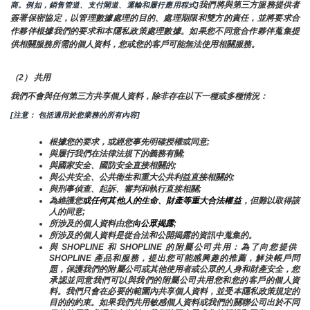
我們將與第三方服務提供者
商。例如，銷售管道、支付閘道、運輸和履行應用程式]
簽署保密協定，以管理數據處理的目的、處理期限和雙方的責任，並將要求合
作夥伴根據我們的要求和本隱私政策處理數據。如果您不同意合作夥伴蒐集提
供相關服務所需的個人資料，您或您的客戶可能無法使用相關服務。
（2） 共用
我們不會與任何第三方共享個人資料，除非存在以下一種或多種情況：
[注意： 包括適用於您業務的所有內容]
根據您的要求，或經您事先明確授權或同意;
與履行我們在法律法規下的義務有關;
與國家安全、國防安全直接相關的;
與公共安全、公共衛生和重大公共利益直接相關的;
與刑事偵查、起訴、審判和執行直接相關;
為維護您
或任何其他人的生命、財產等重大合法權益
，但難以取得該
人的同意;
所涉及的個人資料由您
向公眾揭露
;
所涉及的個人資料是從合法和公開揭露的資訊中蒐集的。
與 SHOPLINE 和 SHOPLINE 的附屬公司共用：為了向您提供 
SHOPLINE 產品和服務，提出您可能感興趣的推薦，解決帳戶問
題，保護我們的附屬公司或其他使用者或公眾的人身和財產安全，您
承認並同意我們可以與我們的附屬公司共用您和您的客戶的個人資
料。我們只會在必要的範圍內共享個人資料，並受本隱私政策規定的
目的的約束。如果我們共用敏感個人資料或我們的關聯公司出於不同