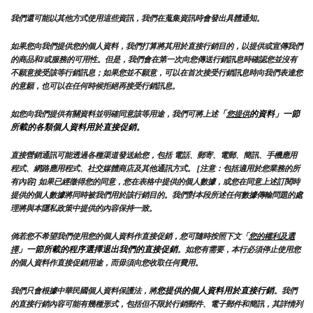
我們還可能以其他方式使用這些資訊，我們在蒐集資訊時會發出具體通知。
如果您向我們提供您的個人資料，我們打算將其用於直接行銷目的，以提供或宣傳我們
的商品和/或服務的可用性。但是，我們會在第一次向您傳送行銷訊息時確認您並沒有
不願意接受該等行銷訊息；如果您並不願意，可以在首次接受行銷訊息時向我們表達您
的意願，也可以在任何時候拒絕再接受行銷訊息。
「
的資料」一節
如您向我們提供有關資料並明確同意該等用途，我們可將上述
您提供
所載的各類個人資料用於直接促銷。
直接營銷通訊可能透過各種渠道發送給您，包括 電話、郵寄、電郵、簡訊、手機應用
程式、網路應用程式、社交媒體商店及其他通訊方式。 [注意：包括適用於您業務的所
有內容] 如果已經徵得您的同意，您在表格中提供的個人數據，或您在同意上述訂閱時
提供的個人數據將同時被我們用於該行銷目的。我們對本段所述任何數據傳輸問題的處
理將與本隱私政策中提供的內容保持一致。
倘若您不希望我們使用您的個人資料作直接促銷，您可隨時按照下文「
您的權利及選
」一節所載的程序選擇退出我們的直接促銷
擇
。如您有需要，本行必須停止使用您
的個人資料作直接促銷用途，而毋須向您收取任何費用。
您提供的個人資料用於直接行銷
我們只會根據中華民國個人資料保護法，將
。我們
的直接行銷內容可能有幾種形式，包括但不限於行銷郵件、電子郵件和簡訊，其詳情列