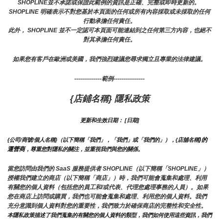
SHOPLINE並不承諾或保證此範例的資訊是正確、完整或即時更新的。 
SHOPLINE 明確表示不對您基於本頁面的任何或所有內容採取或未採取的任何
行動承擔任何責任。
此外， SHOPLINE 並不一定認可本頁面可能連結到之任何第三方內容，也絕不
對其承擔任何責任。
如果您有客戶在歐洲或美國，我們強烈建議您尋求獨立且專業的法律建議。
--------------範例----------------
{店鋪名稱} 隱私政策
更新和生效日期： [日期]
}的
{公司/商號/個人名稱}（以下簡稱「我們」，「我們」或「我們的」），{店舖名稱
運營商
，尊重您對隱私的關注，並重視我們與您的關係。 
當您訪問由我們的 SaaS 服務提供者 SHOPLINE（以下簡稱「SHOPLINE」）
授權我們建立的商店（以下簡稱「商店」）時，我們可能會蒐集和處理、利用
有關您的個人資料（包括您的員工和/或代表、代理您處理事務的人員）。如果
您在商店上訪問或購買，我們也可能會蒐集和處理、利用您的個人資料。我們
充分意識到個人資料對您的重要性，我們致力於確保商店的完整性和安全性。
本隱私政策描述了我們蒐集的有關您的個人資料的類型，我們如何使用這些資訊，我們