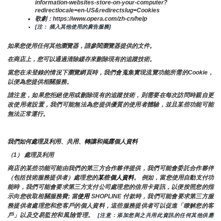
information-websites-store-on-your-computer?
redirectlocale=en-US&redirectslug=Cookies
歌劇：https://www.opera.com/zh-cn/help
[注： 插入其他使用的廣告服務]
如果您使用任何其他瀏覽器，請參閱瀏覽器提供的文件。
在商店上，您可以通過清除緩存來刪除現有的追蹤技術。
當您在未登錄的情況下瀏覽網頁時，我們會蒐集實現流覽功能所需的Cookie，
以便為您提供相關服務。
請注意，如果您拒絕使用或刪除現有的追蹤技術，則需要在每次訪問時親自更
改使用者設置，我們可能無法為您提供優質的使用者體驗，並且某些功能可能
無法正常運行。
我們如何處理及利用、共用、轉讓和揭露個人資料
（1） 處理及利用
商店的某些功能可能由我們的第三方合作夥伴提供，我們可能會委託合作夥伴
（包括技術服務提供者）處理您的
某些個人資料
。 例如，當您使用自動支付功
能時，我們可能會要求第三方支付公司處理您的信用卡資訊，以便按照您的指
示向您收取相關服務費; 當
使用 
SHOPLINE 付款時，我們可能會要求第三方服
務提供者處理您和您客戶的個人資料，這些服務提供者可以促進「瞭解您的客
戶」以及交易監控和風險管理。 
 [注意：添加您與之共用此資訊的任何其他供應