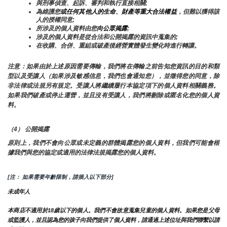
與刑事偵查、起訴、審判和執行直接相關;
為維護您
或任何其他人的生命、財產等重大合法權益
，但難以獲得該
人的授權同意;
所涉及的個人資料由您
向公眾揭露
;
涉及的個人資料是從合法和公開揭露的資訊中蒐集的;
在收購、合併、重組或破產後經營實體發生變化時進行轉讓。
注意：如果由於上述原因需要傳輸，我們將在傳輸之前告知您資訊的目的和類
型以及受讓人（如果涉及敏感信息，我們也會通知您），並徵得您的同意，除
非法律或法規另有規定。受讓人將繼續履行本協定項下的個人資料相關義務。
如果我們破產或停止運營，並且沒有受讓人，我們將刪除或匿名化您的個人資
料。
（4） 公開揭露
原則上，我們不會向公眾或未定義的群體揭露您的個人資料，但我們可能會根
據我們與您的協定或適用的法律法規揭露您的個人資料。
[注： 如果需要年齡限制，請插入以下部分]
未成年人
本商店不適用於18歲以下的個人。我們不會故意蒐集兒童的個人資料。如果您是父母
或監護人，並且認為您的孩子向我們提供了個人資料，請通過上述位址與我們聯繫以請