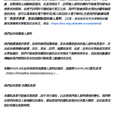
處，並酌情阻止或刪除該資訊。在某些情況下，訪問個人資料的權利可能會受到當地法
律要求的限制。在授予訪問許可權或進行更正之前，我們可能會採取合理的步驟來驗證
您的身份。您可以通過發送電子郵件至{插入商店的CS電子郵件][注意我們的數據保護
來請求查看，更改或刪除您的個人資料
官「
。
 [注意：添加您所在司法管轄區的數
據保護機構的聯繫資訊或商店。例如：
https://ico.org.uk/make-a-complaint/
]
我們如何保護個人資料
我們維護適當的管理，技術和物理保護措施，旨在保護您提供的個人資料免受意外，非
法或未經授權的破壞，丟失，更改，訪問，揭露或使用。但是，沒有任何系統是完美安
全零疑慮的，我們不能保證有關您的資訊在任何情況下都將保持安全，包括您的數據在
傳輸給我們期間的安全性或您行動裝置上數據的安全性。
隱私政策 
有關SHOPLINE如何保留和保護個人資料的資訊，請參閱 
SHOPLINE
（https://shopline.tw/about/privacy）。 
我們如何更新 本隱私政策 
本隱私政策可能會定期更新，恕不另行通知，以反映我們個人資料慣例的變化。我們將
在我們的商店上發佈醒目的通知，通知您我們的隱私政策的任何重大變更，並在政策頂
部註明最近更新時間。