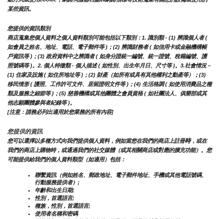
某些資訊。
您提供的資訊類別
商店蒐集您個人資料之個人資料類別可能包括以下類別：1. 識別類 - (1) 辨識個人者 ( 
如會員之姓名、地址、電話、電子郵件等 )；(2) 辨識財務者 ( 如信用卡或金融機構帳
戶資訊等 )；(3) 政府資料中之辨識者 ( 如身分證統一編號、統一證號、稅籍編號、護
照號碼等 )。2. 個人特徵類 - 個人描述 ( 如性別、出生年月日、尺寸等 )。3.社會情況 – 
(1) 住家及設施 ( 如住所地址等 )；(2) 財產（如所有或具有其他權利之動產等）；(3) 
移民情形 ( 護照、工作許可文件、居留證明文件等 )；(4) 生活格調 ( 如使用消費品之種
類及服務之細節等 )；(5) 慈善機構或其他團體之會員資格 ( 如社團法人、俱樂部或其
他志願團體參與者紀錄等 )。
[注意：請務必列出適用於您業務的所有內容]
您提供的資訊
時
您可以選擇以多種方式向我們提供個人資料，例如當您在我們的商店上註冊
，或在
我們的商店上購物時，或通過我們的社交媒體（或其相關商店或對應的擴充功能）。您
可能提供給我們的個人資料類型（如適用）包括：
聯繫資訊（例如姓名、郵政地址、電子郵件地址、手機或其他電話號碼、
行動服務提供者）;
年齡和出生日期;
性別，首選語言;
種族，性別，首選語言;
使用者名稱和密碼